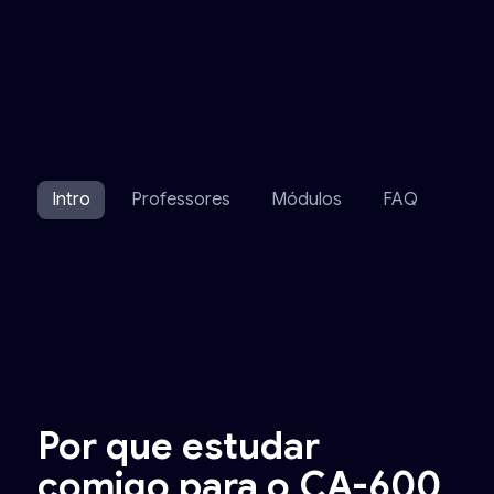
Intro
Professores
Módulos
FAQ
Dep
Por que estudar
comigo para o CA-600