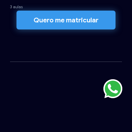
3 aulas
Quero me matricular
6 - Código de Defesa do
Consumidor, LGPD, Ouvidoria
e Ética