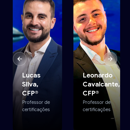
Lucas
Leonardo
Silva,
Cavalcante,
CFP®
CFP®
Professor de
Professor de
certificações
certificações