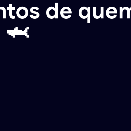
tos de quem
 🦈