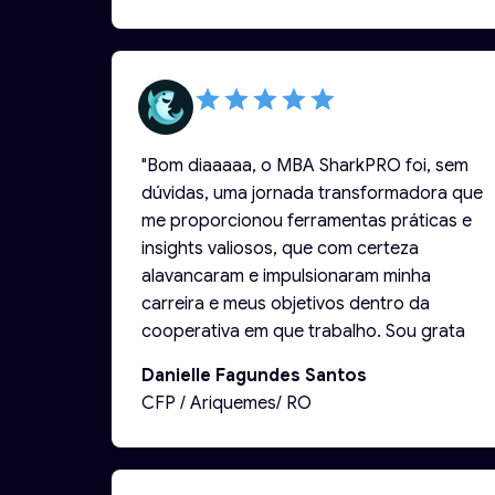
"Bom diaaaaa, o MBA SharkPRO foi, sem
dúvidas, uma jornada transformadora que
me proporcionou ferramentas práticas e
insights valiosos, que com certeza
alavancaram e impulsionaram minha
carreira e meus objetivos dentro da
cooperativa em que trabalho. Sou grata
por cada aprendizado e pelas conexões
Danielle Fagundes Santos
que construímos ao longo de todo esse
CFP / Ariquemes/ RO
tempo. Muito obrigada! 🫶🏽🥰"