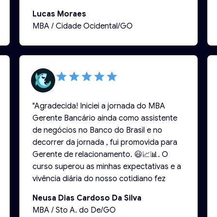
prática também parte do que
Lucas Moraes
conversamos na última mentoria. A minha
MBA / Cidade Ocidental/GO
regional respondeu gostando da ideia e
pediu o material para compartilhar com
outros GGs das agências."
"Agradecida! Iniciei a jornada do MBA
Gerente Bancário ainda como assistente
de negócios no Banco do Brasil e no
decorrer da jornada , fui promovida para
Gerente de relacionamento. 😃📈📊. O
curso superou as minhas expectativas e a
vivência diária do nosso cotidiano fez
toda a diferença ! Meus sinceros
Neusa Dias Cardoso Da Silva
agradecimentos a toda a equipe do
MBA / Sto A. do De/GO
professor Lucas Silva, pelo excelente