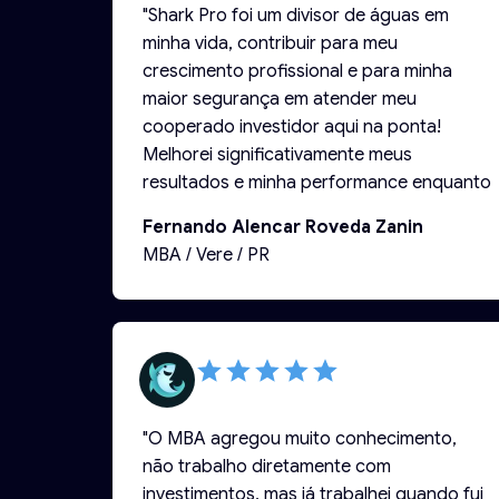
MBA foi a melhor escolha que eu poderia
"Shark Pro foi um divisor de águas em
ter feito…as aulas ao vivo com
minha vida, contribuir para meu
atualizações de mercado valem muito a
crescimento profissional e para minha
pena…diria até que valem mais do que 2
maior segurança em atender meu
anos estudando temas em desacordo
cooperado investidor aqui na ponta!
com a realidade por exemplo… A
Melhorei significativamente meus
metodologia com que ele nos é
resultados e minha performance enquanto
apresentado ajuda muito…aulas online…
Gerente de Agência bancária!"
Fernando Alencar Roveda Zanin
gravadas…prova online…nos garante
MBA / Vere / PR
poder estudar sem se preocupar com a
correria do dia a dia… Estou muito feliz e
realizada!!!"
"O MBA agregou muito conhecimento,
não trabalho diretamente com
investimentos, mas já trabalhei quando fui