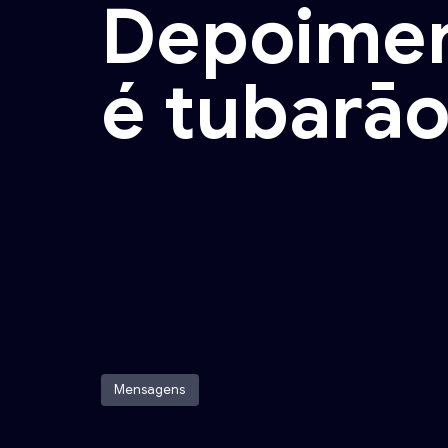
Depoimen
é tubarāo
Mensagens