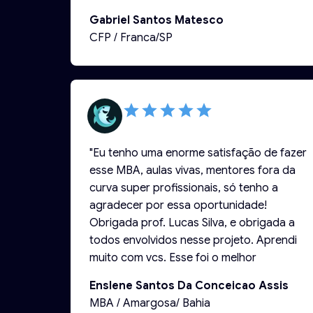
Gabriel Santos Matesco
CFP / Franca/SP
"Eu tenho uma enorme satisfação de fazer
esse MBA, aulas vivas, mentores fora da
curva super profissionais, só tenho a
agradecer por essa oportunidade!
Obrigada prof. Lucas Silva, e obrigada a
todos envolvidos nesse projeto. Aprendi
muito com vcs. Esse foi o melhor
investimento que fiz em 2023! Esse MBA é
Enslene Santos Da Conceicao Assis
o oxigênio do mercado financeiro.😃😃
MBA / Amargosa/ Bahia
👏🏾👏🏾👏🏾❤️❤️❤️"