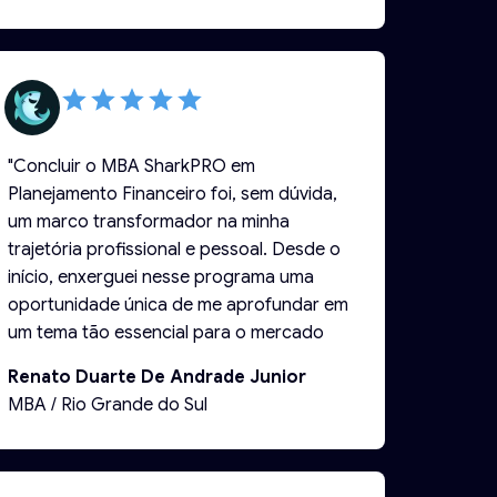
"Concluir o MBA SharkPRO em
Planejamento Financeiro foi, sem dúvida,
um marco transformador na minha
trajetória profissional e pessoal. Desde o
início, enxerguei nesse programa uma
oportunidade única de me aprofundar em
um tema tão essencial para o mercado
financeiro e, ao mesmo tempo, alinhar
Renato Duarte De Andrade Junior
minha formação com a minha paixão por
MBA / Rio Grande do Sul
ajudar pessoas a alcançar seus objetivos
financeiros. O impacto do MBA na minha
carreira foi imediato. Ele não apenas me