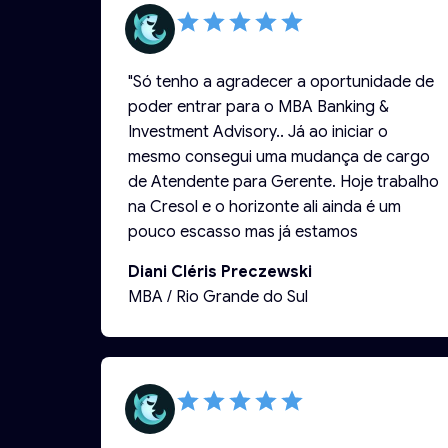
"Só tenho a agradecer a oportunidade de
poder entrar para o MBA Banking &
Investment Advisory.. Já ao iniciar o
mesmo consegui uma mudança de cargo
de Atendente para Gerente. Hoje trabalho
na Cresol e o horizonte ali ainda é um
pouco escasso mas já estamos
caminhando para trabalhar com Câmbio,
Diani Cléris Preczewski
Fundos de Investimento entre outros…e
MBA / Rio Grande do Sul
sei que a única Pós graduada em
Investimentos sou eu então com toda
certeza muitas oportunidades virão.
Como sou do Interior as possibilidades
são menores mas ao poucos as coisas
vão se ajustando. Tudo no seu tempo!! O