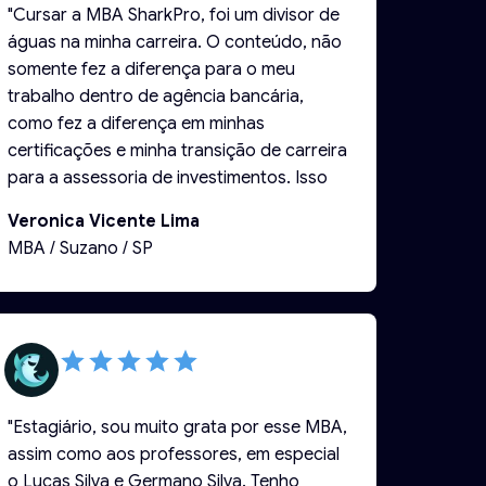
"Cursar a MBA SharkPro, foi um divisor de
águas na minha carreira. O conteúdo, não
somente fez a diferença para o meu
trabalho dentro de agência bancária,
como fez a diferença em minhas
certificações e minha transição de carreira
para a assessoria de investimentos. Isso
mostra o quanto os profissionais, tanto
Veronica Vicente Lima
Lucas Silva, quanto os outros
MBA / Suzano / SP
professores, estão antenados no que o
mercado, as empresas e nossos clientes
estão exigindo de nós profissionais!
Parabéns a todos da equipe Lucas Silva
educação.🙏🏻"
"Estagiário, sou muito grata por esse MBA,
assim como aos professores, em especial
o Lucas Silva e Germano Silva. Tenho