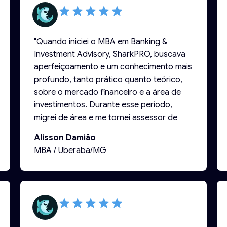
"Quando iniciei o MBA em Banking &
Investment Advisory, SharkPRO, buscava
aperfeiçoamento e um conhecimento mais
profundo, tanto prático quanto teórico,
sobre o mercado financeiro e a área de
investimentos. Durante esse período,
migrei de área e me tornei assessor de
investimentos, e em seguida, fui
Alisson Damião
promovido a líder de equipe. Essas
MBA / Uberaba/MG
conquistas foram possíveis graças à
sólida base proporcionada pelo MBA.
Hoje, tenho o prazer de receber este
certificado, que simboliza essa jornada de
crescimento e desenvolvimento
profissional."